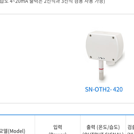
(습도 4~20mA 출력은 2선식과 3선식 겸용 사용 가능)
입력
출력 (온도/습도)
검
모델(Model)