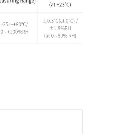
easuring Range)
(at +23℃)
±0.3℃(at 0℃) /
-35～+80℃/
±1.8%RH
0∼+100%RH
(at 0∼80% RH)